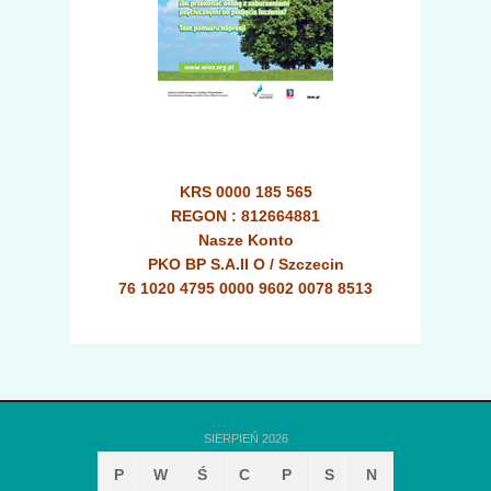
KRS 0000 185 565
REGON : 812664881
Nasze Konto
PKO BP S.A.II O / Szczecin
76 1020 4795 0000 9602 0078 8513
SIERPIEŃ 2026
P
W
Ś
C
P
S
N