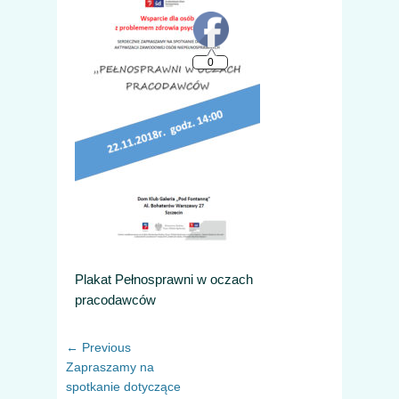
Plakat Pełnosprawni w oczach
pracodawców
Nawigacja
Previous
← Previous
wpisu
post:
Zapraszamy na
spotkanie dotyczące