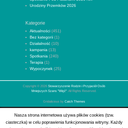
Urodziny Przemków 2026
Kategorie
Aktualności
(451)
Bez kategorii
(1)
Działalność
(10)
kampania
(13)
Spotkania
(240)
Terapia
(1)
Wypoczynek
(25)
Copyright © 2026
Stowarzyszenie Rodzin i Przyjaciół Osób
Mniejszych Szans "Więź"
. All Rights Reserved.
Gridalicious by
Catch Themes
Nasza strona internetowa używa plików cookies (tzw.
ciasteczka) w celu poprawienia funkcjonowania witryny. Każdy
amso.pl
elcartel.pl
academyofbusiness.pl