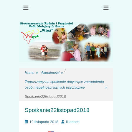
Choroba psychiczna, rehabilitacja, terapia, osób po kryzysie
Stowarzyszenie
psychicznym
Rodzin i Przyjaciół
Osób Mniejszych
Szans "Więź"
/
Home
»
Aktualności
»
Zapraszamy na spotkanie dotyczące zatrudnienia
osób niepełnosprawnych psychicznie
»
Spotkanie22listopad2018
Spotkanie22listopad2018
0
Posted
Author
19 listopada 2018
lilianach
on