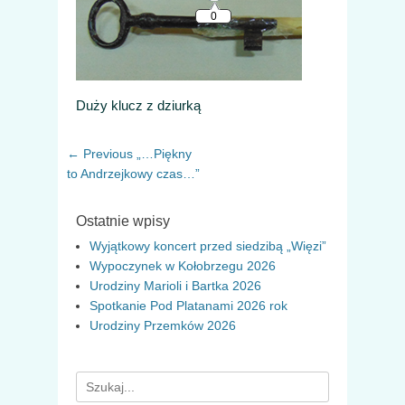
Duży klucz z dziurką
Nawigacja
Previous
← Previous
„…Piękny
wpisu
post:
to Andrzejkowy czas…”
Ostatnie wpisy
Wyjątkowy koncert przed siedzibą „Więzi”
Wypoczynek w Kołobrzegu 2026
Urodziny Marioli i Bartka 2026
Spotkanie Pod Platanami 2026 rok
Urodziny Przemków 2026
Search
for: