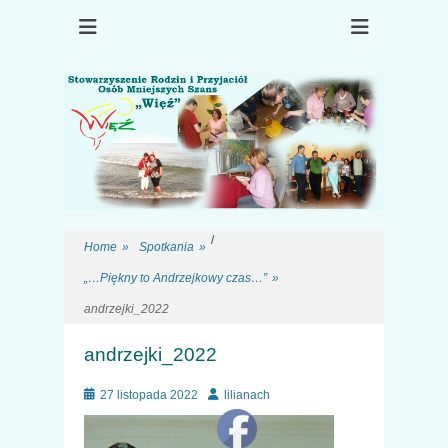
Choroba psychiczna, rehabilitacja, terapia, osób po kryzysie
Stowarzyszenie
psychicznym
Rodzin i Przyjaciół
Osób Mniejszych
Szans "Więź"
/
Home
»
Spotkania
»
„…Piękny to Andrzejkowy czas…”
»
andrzejki_2022
0
andrzejki_2022
Posted
Author
27 listopada 2022
lilianach
on