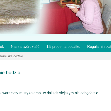
ek
Nasza twórczość
1,5 procenta podatku
Regulamin pła
rapii nie będzie.
ie będzie.
 warsztaty muzykoterapii w dniu dzisiejszym nie odbędą się.