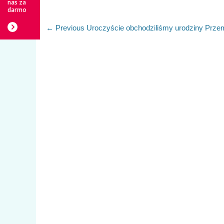
nas za
darmo
Nawigacja
Previous
← Previous
Uroczyście obchodziliśmy urodziny Prze
post:
wpisu