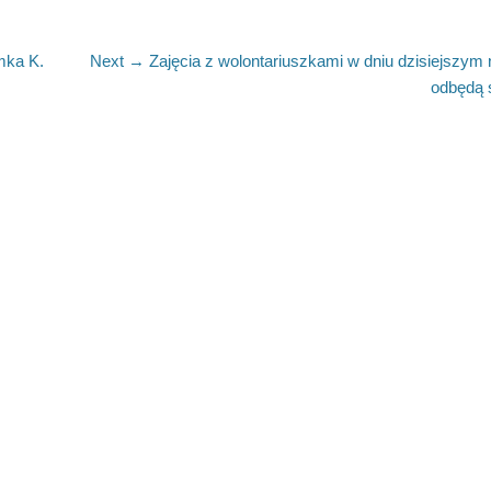
Next
mka K.
Next →
Zajęcia z wolontariuszkami w dniu dzisiejszym 
post:
odbędą 