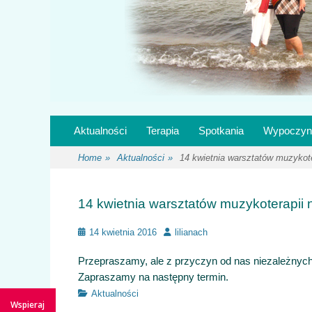
Secondary Menu
Skip
Aktualności
Terapia
Spotkania
Wypoczyn
to
content
Home
»
Aktualności
»
14 kwietnia warsztatów muzykote
14 kwietnia warsztatów muzykoterapii n
Posted
Author
14 kwietnia 2016
lilianach
on
Przepraszamy, ale z przyczyn od nas niezależnych,
Zapraszamy na następny termin.
Categories
Aktualności
Wspieraj