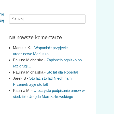
nie
Search
się
for:
Najnowsze komentarze
Mariusz K.
-
Wspaniałe przyjęcie
urodzinowe Mariusza
Paulina Michalska
-
Zapłonęło ognisko po
raz drugi…
Paulina Michalska
-
Sto lat dla Roberta!
Jarek B
-
Sto lat, sto lat! Niech nam
Przemek żyje sto lat!
Paulina Mi
-
Uroczyste podpisanie umów w
siedzibie Urzędu Marszałkowskiego