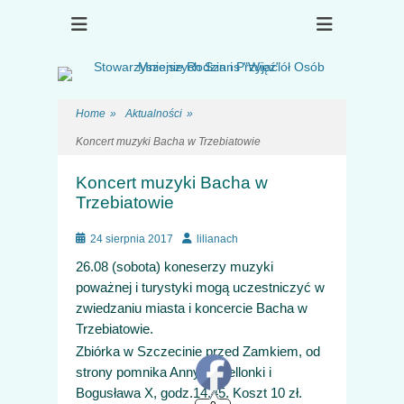
Choroba psychiczna, rehabilitacja, terapia, osób po kryzysie
Stowarzyszenie
psychicznym
Rodzin i Przyjaciół
Osób Mniejszych
Szans "Więź"
Home
»
Aktualności
»
Koncert muzyki Bacha w Trzebiatowie
Koncert muzyki Bacha w
Trzebiatowie
Posted
Author
24 sierpnia 2017
lilianach
on
26.08 (sobota) koneserzy muzyki
poważnej i turystyki mogą uczestniczyć w
zwiedzaniu miasta i koncercie Bacha w
0
Trzebiatowie.
Zbiórka w Szczecinie przed Zamkiem, od
strony pomnika Anny Jagiellonki i
Bogusława X, godz.14.45. Koszt 10 zł.