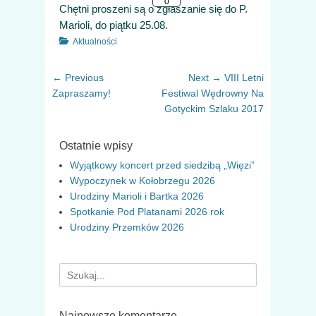
Chętni proszeni są o zgłaszanie się do P.
Marioli, do piątku 25.08.
Categories
Aktualności
Nawigacja
Previous
Next
← Previous
Next →
VIII Letni
wpisu
post:
post:
Zapraszamy!
Festiwal Wędrowny Na
Gotyckim Szlaku 2017
Ostatnie wpisy
Wyjątkowy koncert przed siedzibą „Więzi”
Wypoczynek w Kołobrzegu 2026
Urodziny Marioli i Bartka 2026
Spotkanie Pod Platanami 2026 rok
Urodziny Przemków 2026
Search
for:
Najnowsze komentarze